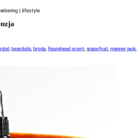
rbering | lifestyle
enzja
rdoil
,
beardoils
,
broda
,
figurehead scent
,
grapefruit
,
mariner jack
,