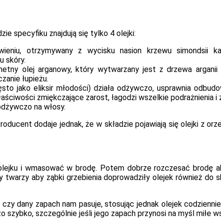
ie specyfiku znajdują się tylko 4 olejki:
eniu, otrzymywany z wycisku nasion krzewu simondsii kal
 skóry.
tny olej arganowy, który wytwarzany jest z drzewa arganii 
zanie łupieżu.
sto jako eliksir młodości) działa odżywczo, usprawnia odbudo
ściwości zmiękczające zarost, łagodzi wszelkie podrażnienia i 
odżywczo na włosy.
roducent dodaje jednak, że w składzie pojawiają się olejki z o
el olejku i wmasować w brodę. Potem dobrze rozczesać brodę ab
twarzy aby ząbki grzebienia doprowadziły olejek również do s
czy dany zapach nam pasuje, stosując jednak olejek codziennie
szybko, szczególnie jeśli jego zapach przynosi na myśl miłe wsp