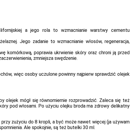
ifornijskiej a jego rola to wzmacnianie warstwy cementu
żelaznej. Jego zadanie to wzmacnianie włosów, regeneracja,
wę komórkową, poprawia ukrwienie skóry oraz chroni ją przed
zaczerwienienia, zmniejsza swędzenie.
rzechów, więc osoby uczulone powinny najpierw sprawdzić olejek
y olejek mógł się równomiernie rozprowadzić. Zaleca się też
kóry pod włosami. Po użyciu olejku broda ma zdrowy delikatny
 przy zużyciu do 8 kropli, a być może nawet więcej (ja używam
omnienia. Ale spokojnie, są też butelki 30 ml.