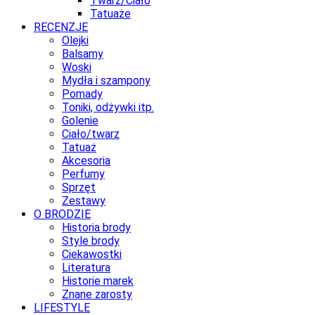
Twarz/Ciało
Tatuaże
RECENZJE
Olejki
Balsamy
Woski
Mydła i szampony
Pomady
Toniki, odżywki itp.
Golenie
Ciało/twarz
Tatuaż
Akcesoria
Perfumy
Sprzęt
Zestawy
O BRODZIE
Historia brody
Style brody
Ciekawostki
Literatura
Historie marek
Znane zarosty
LIFESTYLE