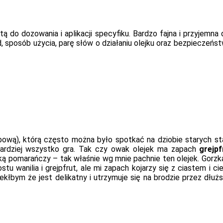
ą do dozowania i aplikacji specyfiku. Bardzo fajna i przyjemna 
, sposób użycia, parę słów o działaniu olejku oraz bezpieczeństw
bową), którą często można było spotkać na dziobie starych sta
jbardziej wszystko gra. Tak czy owak olejek ma zapach
grejpf
rką pomarańczy – tak właśnie wg mnie pachnie ten olejek. Gorzk
stu wanilia i grejpfrut, ale mi zapach kojarzy się z ciastem i
kłbym że jest delikatny i utrzymuje się na brodzie przez dłuższ