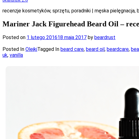
recenzje kosmetyków, sprzętu, poradniki | męska pielęgnacja, ba
Mariner Jack Figurehead Beard Oil – rec
Posted on
1 lutego 2016
18 maja 2017
by
beardrust
Posted In
Olejki
Tagged In
beard care
,
beard oil
,
beardcare
,
bea
uk
,
vanilla