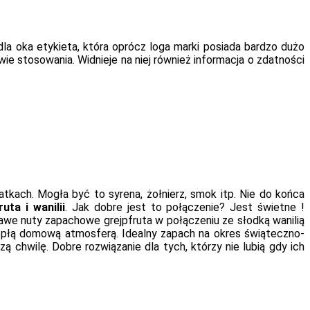
dla oka etykieta, która oprócz loga marki posiada bardzo dużo
ie stosowania. Widnieje na niej również informacja o zdatności
tkach. Mogła być to syrena, żołnierz, smok itp. Nie do końca
ruta i wanilii
. Jak dobre jest to połączenie? Jest świetne !
awe nuty zapachowe grejpfruta w połączeniu ze słodką wanilią
 ciepłą domową atmosferą. Idealny zapach na okres świąteczno-
ą chwilę. Dobre rozwiązanie dla tych, którzy nie lubią gdy ich