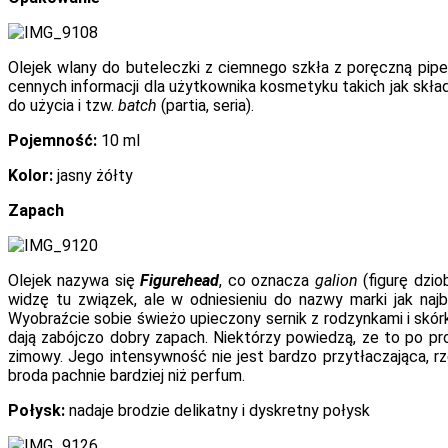
Olejek wlany do buteleczki z ciemnego szkła z poręczną pipet
cennych informacji dla użytkownika kosmetyku takich jak skład
do użycia i tzw.
batch
(partia, seria).
Pojemność:
10 ml
Kolor:
jasny żółty
Zapach
Olejek nazywa się
Figurehead
, co oznacza
galion
(figurę dzio
widzę tu związek, ale w odniesieniu do nazwy marki jak na
Wyobraźcie sobie świeżo upieczony sernik z rodzynkami i skó
dają zabójczo dobry zapach. Niektórzy powiedzą, ze to po pro
zimowy. Jego intensywność nie jest bardzo przytłaczająca, rze
broda pachnie bardziej niż perfum.
Połysk:
nadaje brodzie delikatny i dyskretny połysk