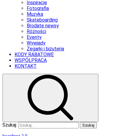
Inspiracje
Fotografia
Muzyka
Skateboarding
Brodate newsy
Różności
Eventy
Wywiady
Zegarki i biżuteria
KODY RABATOWE
WSPÓŁPRACA
KONTAKT
Szukaj:
beardrust 2.0