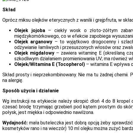
Skład
Oprócz miksu olejków eterycznych z wanilii i grejpfruta, w składz
Olejek jojoba
– ciekły wosk o złoto-żółtym zabarwi
międzykomórkowego, co w efekcie zapobiega wysuszaniu
Olejek arganowy
– to wyjątkowo drogocenny i szlache
odżywianie łamliwych i przesuszonych włosów oraz zwalc
Olejek migdałowy
– zawiera witaminę E (określaną czę
szkodliwym działaniem promieniowania UV; ma również wła
Olejek/Witamina E (Tocopherol)
– witamina E wpływa 
Skład prosty i nieprzekombinowany. Nie ma tu żadnej chemii. P
na alergię.
Sposób użycia i działanie
Wg instrukcji na etykiecie należy skropić dłoń 4 do 8 krop
czesać brodę trzymając grzebień pod kątem prostym do skóry 
połysk, jest miękka i odpowiednio nawilżona.
Wydajność:
mała buteleczka jest dobrą opcją żeby sprawdzić 
kosmetyków rano i na wieczór) 10 ml olejku można zużyć bardzo 