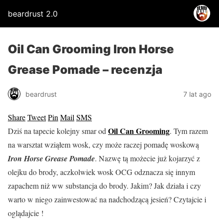
beardrust 2.0
Oil Can Grooming Iron Horse
Grease Pomade – recenzja
beardrust
7 lat ago
Share
Tweet
Pin
Mail
SMS
Oil Can Grooming
Dziś na tapecie kolejny smar od
. Tym razem
na warsztat wziąłem wosk, czy może raczej pomadę woskową
Iron Horse Grease Pomade
. Nazwę tą możecie już kojarzyć z
olejku do brody, aczkolwiek wosk OCG odznacza się innym
zapachem niż ww substancja do brody. Jakim? Jak działa i czy
warto w niego zainwestować na nadchodzącą jesień? Czytajcie i
oglądajcie !