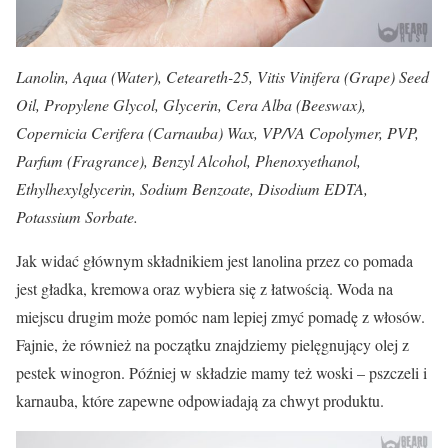
Lanolin, Aqua (Water), Ceteareth-25, Vitis Vinifera (Grape) Seed
Oil, Propylene Glycol, Glycerin, Cera Alba (Beeswax),
Copernicia Cerifera (Carnauba) Wax, VP/VA Copolymer, PVP,
Parfum (Fragrance), Benzyl Alcohol, Phenoxyethanol,
Ethylhexylglycerin, Sodium Benzoate, Disodium EDTA,
Potassium Sorbate.
Jak widać głównym składnikiem jest lanolina przez co pomada
jest gładka, kremowa oraz wybiera się z łatwością. Woda na
miejscu drugim może pomóc nam lepiej zmyć pomadę z włosów.
Fajnie, że również na początku znajdziemy pielęgnujący olej z
pestek winogron. Później w składzie mamy też woski – pszczeli i
karnauba, które zapewne odpowiadają za chwyt produktu.