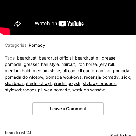
Categories:
Pomady
Tags:
beardrust
,
beardrust official
,
beardrust.pl
,
grease
pomade
,
greaser
,
hair style
,
haircut
,
iron horse
,
jelly roll
,
medium hold
,
medium shine
,
oil can
,
oil can grooming
,
pomada
,
pomada do włosów
,
pomada woskowa
,
recenzja pomady
,
slick
,
slickback
,
średni chwyt
,
średni połysk
,
stylowy brodacz
,
stylowybrodacz.pl
,
wax pomade
,
wosk do włosów
Leave a Comment
beardrust 2.0
Back to top