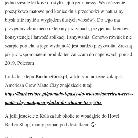
jednocześnie lekkość do stylizacji fryzur messy. Wykończenie
początkowo matowe pod koniec dnia przechodzi w naturalny
błysk (nie mylić z wyglądem tłustych włosów). Do tego ma
przyjemny choć nieco oklepany już zapach, przyjemną kremową
konsystencję i łatwość aplikacji i zmywania. Cenowo również nie
szarpie portfela, a jego wydajność jest bardzo przyzwoita. Zresztą
jak już wspomniałem produkt ten zaliczam do najlepszych pomad
2019. Polecam !
BarberStore.pl
Link do sklepu
, w którym możecie zakupić
American Crew Matte Clay znajdziecie tutaj:
https://barberstore.pl/pomady-i-pasty-do-wlosow/american-crew-
matte-clay-matujaca-glinka-do-wlosow-85-g-265
A jeśli jesteście z Kalisza lub okolic to wpadajcie do Hovel
Barber Shop, mamy pomad pod dostatkiem 🙂