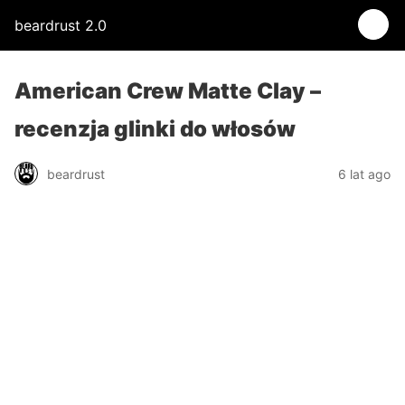
beardrust 2.0
American Crew Matte Clay –
recenzja glinki do włosów
beardrust
6 lat ago