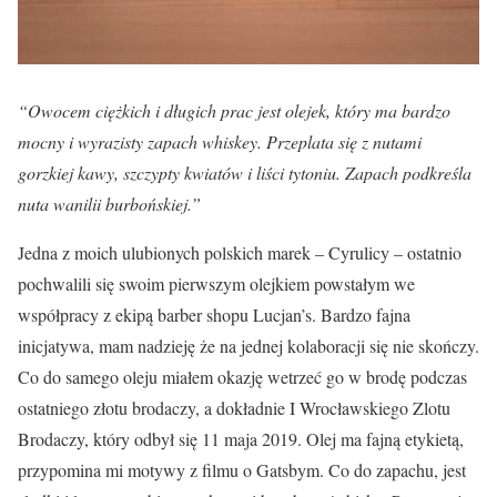
“Owocem ciężkich i długich prac jest olejek, który ma bardzo
mocny i wyrazisty zapach whiskey. Przeplata się z nutami
gorzkiej kawy, szczypty kwiatów i liści tytoniu. Zapach podkreśla
nuta wanilii burbońskiej.”
Jedna z moich ulubionych polskich marek – Cyrulicy – ostatnio
pochwalili się swoim pierwszym olejkiem powstałym we
współpracy z ekipą barber shopu Lucjan’s. Bardzo fajna
inicjatywa, mam nadzieję że na jednej kolaboracji się nie skończy.
Co do samego oleju miałem okazję wetrzeć go w brodę podczas
ostatniego złotu brodaczy, a dokładnie I Wrocławskiego Zlotu
Brodaczy, który odbył się 11 maja 2019. Olej ma fajną etykietą,
przypomina mi motywy z filmu o Gatsbym. Co do zapachu, jest