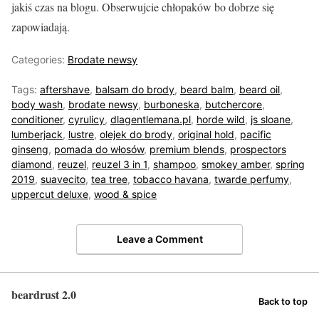
jakiś czas na blogu. Obserwujcie chłopaków bo dobrze się
zapowiadają.
Categories:
Brodate newsy
Tags:
aftershave
,
balsam do brody
,
beard balm
,
beard oil
,
body wash
,
brodate newsy
,
burboneska
,
butchercore
,
conditioner
,
cyrulicy
,
dlagentlemana.pl
,
horde wild
,
js sloane
,
lumberjack
,
lustre
,
olejek do brody
,
original hold
,
pacific
ginseng
,
pomada do włosów
,
premium blends
,
prospectors
diamond
,
reuzel
,
reuzel 3 in 1
,
shampoo
,
smokey amber
,
spring
2019
,
suavecito
,
tea tree
,
tobacco havana
,
twarde perfumy
,
uppercut deluxe
,
wood & spice
Leave a Comment
beardrust 2.0
Back to top