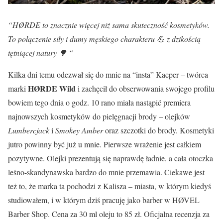
“HØRDE to znacznie więcej niż sama skuteczność kosmetyków.
To połączenie siły i dumy męskiego charakteru 💪 z dzikością
tętniącej natury 🌳 “
Kilka dni temu odezwał się do mnie na “insta” Kacper – twórca
HØRDE Wild
marki
i zachęcił do obserwowania swojego profilu
bowiem tego dnia o godz. 10 rano miała nastąpić premiera
najnowszych kosmetyków do pielęgnacji brody – olejków
Lumbercjack
i
Smokey Amber
oraz szczotki do brody. Kosmetyki
jutro powinny być już u mnie. Pierwsze wrażenie jest całkiem
pozytywne. Olejki prezentują się naprawdę ładnie, a cała otoczka
leśno-skandynawska bardzo do mnie przemawia. Ciekawe jest
też to, że marka ta pochodzi z Kalisza – miasta, w którym kiedyś
studiowałem, i w którym dziś pracuję jako barber w HØVEL
Barber Shop. Cena za 30 ml oleju to 85 zł. Oficjalna recenzja za