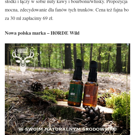
słodki i łączy w sobie nuty kawy i bourbonu/whisky. Propozycja
mocna, zdecydowanie dla fanów tych trunków. Cena też fajna bo
za 30 ml zapłacimy 69 zł.
Nowa polska marka – HØRDE Wild