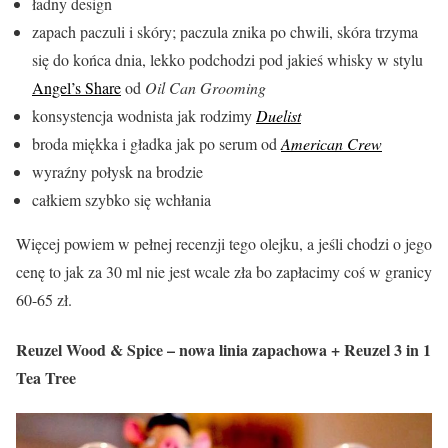
ładny design
zapach paczuli i skóry; paczula znika po chwili, skóra trzyma
się do końca dnia, lekko podchodzi pod jakieś whisky w stylu
Angel’s Share
od
Oil Can Grooming
konsystencja wodnista jak rodzimy
Duelist
broda miękka i gładka jak po serum od
American Crew
wyraźny połysk na brodzie
całkiem szybko się wchłania
Więcej powiem w pełnej recenzji tego olejku, a jeśli chodzi o jego
cenę to jak za 30 ml nie jest wcale zła bo zapłacimy coś w granicy
60-65 zł.
Reuzel Wood & Spice – nowa linia zapachowa + Reuzel 3 in 1
Tea Tree