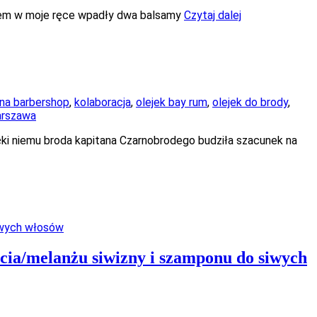
azem w moje ręce wpadły dwa balsamy
Czytaj dalej
jna barbershop
,
kolaboracja
,
olejek bay rum
,
olejek do brody
,
rszawa
zięki niemu broda kapitana Czarnobrodego budziła szacunek na
cia/melanżu siwizny i szamponu do siwych