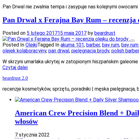
Pan Drwal nie zwalnia tempa i zasypuje nas kolejnymi owocam
Pan Drwal x Ferajna Bay Rum – recenzja 
Posted on
5 lutego 2017
15 maja 2017
by
beardrust
Posted In
Olejki
Tagged In
akuma 101
,
barber
,
bay rum
,
bay rum 
olejek kolaboracyjny
,
pan drwal
,
pielęgnacja brody
,
polish barber
W skrzyni umarlaka ukrytej w zatopionym hiszpańskim galeonie c
Czytaj dalej
beardrust 2.0
recenzje kosmetyków, sprzętu, poradniki | męska pielęgnacja, ba
American Crew Precision Blend + Dail
włosów
7 stycznia 2022