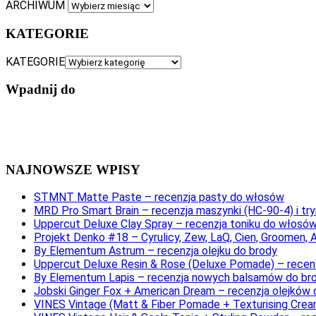
ARCHIWUM
KATEGORIE
KATEGORIE
Wpadnij do
NAJNOWSZE WPISY
STMNT Matte Paste – recenzja pasty do włosów
MRD Pro Smart Brain – recenzja maszynki (HC-90-4) i t
Uppercut Deluxe Clay Spray – recenzja toniku do włosó
Projekt Denko #18 – Cyrulicy, Zew, LaQ, Cien, Groomen,
By Elementum Astrum – recenzja olejku do brody
Uppercut Deluxe Resin & Rose (Deluxe Pomade) – rece
By Elementum Lapis – recenzja nowych balsamów do br
Jobski Ginger Fox + American Dream – recenzja olejków 
VINES Vintage (Matt & Fiber Pomade + Texturising Cre