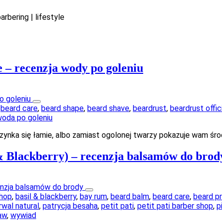
rbering | lifestyle
 – recenzja wody po goleniu
,
beard care
,
beard shape
,
beard shave
,
beardrust
,
beardrust offic
oda po goleniu
szynka się łamie, albo zamiast ogolonej twarzy pokazuje wam śr
 Blackberry) – recenzja balsamów do brod
shop
,
basil & blackberry
,
bay rum
,
beard balm
,
beard care
,
beard p
rwal natural
,
patrycja besaha
,
petit pati
,
petit pati barber shop
,
p
aw
,
wywiad