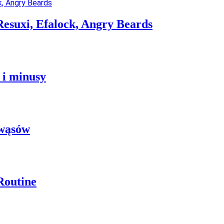
Resuxi, Efalock, Angry Beards
 i minusy
 wąsów
Routine