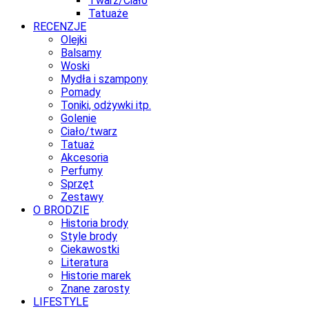
Twarz/Ciało
Tatuaże
RECENZJE
Olejki
Balsamy
Woski
Mydła i szampony
Pomady
Toniki, odżywki itp.
Golenie
Ciało/twarz
Tatuaż
Akcesoria
Perfumy
Sprzęt
Zestawy
O BRODZIE
Historia brody
Style brody
Ciekawostki
Literatura
Historie marek
Znane zarosty
LIFESTYLE