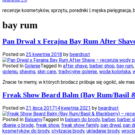
recenzje kosmetyków, sprzętu, poradniki | męska pielęgnacja, ba
bay rum
Pan Drwal x Ferajna Bay Rum After Shave
Posted on
25 kwietnia 2018
by
beardrust
Posted In
Golenie
Tagged In
after shave
,
barber shop
,
bay rum
goleniu
,
shaving
,
skin care
,
tradycyjne golenie
,
woda kolońska
,
w
Znacie te memy, w których brodacz próbuje się ogolić, ale ma
Freak Show Beard Balm (Bay Rum/Basil &
Posted on
21 lipca 2017
14 kwietnia 2021
by
beardrust
Posted In
Balsamy
Tagged In
balsam do brody
,
barber
,
barber 
dbanie o brodę
,
freak show
,
freak show family
,
pan drwal
,
pan d
kosmetyków do brody
,
stylizacja brody
,
układanie brody
,
wrocł