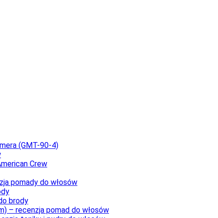
rymera (GMT-90-4)
w
 American Crew
nzja pomady do włosów
ody
do brody
am) – recenzja pomad do włosów