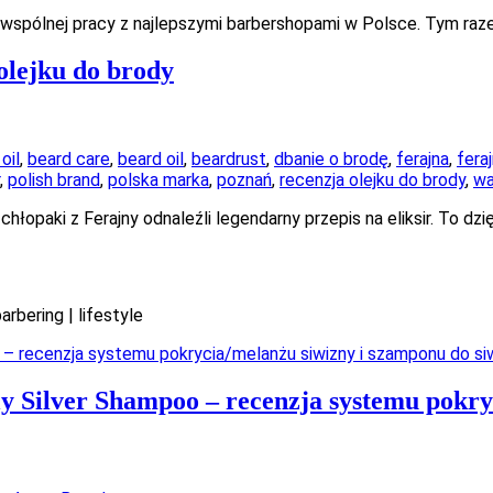
i wspólnej pracy z najlepszymi barbershopami w Polsce. Tym r
olejku do brody
oil
,
beard care
,
beard oil
,
beardrust
,
dbanie o brodę
,
ferajna
,
fera
,
polish brand
,
polska marka
,
poznań
,
recenzja olejku do brody
,
wa
hłopaki z Ferajny odnaleźli legendarny przepis na eliksir. To d
rbering | lifestyle
y Silver Shampoo – recenzja systemu pokry