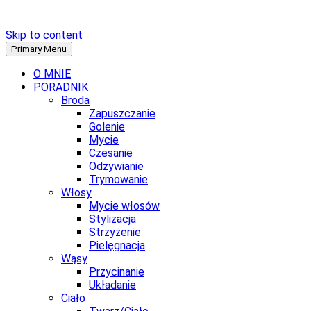
Skip to content
Primary Menu
O MNIE
PORADNIK
Broda
Zapuszczanie
Golenie
Mycie
Czesanie
Odżywianie
Trymowanie
Włosy
Mycie włosów
Stylizacja
Strzyżenie
Pielęgnacja
Wąsy
Przycinanie
Układanie
Ciało