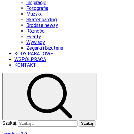
Inspiracje
Fotografia
Muzyka
Skateboarding
Brodate newsy
Różności
Eventy
Wywiady
Zegarki i biżuteria
KODY RABATOWE
WSPÓŁPRACA
KONTAKT
Szukaj:
beardrust 2.0