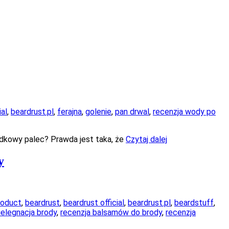
ial
,
beardrust.pl
,
ferajna
,
golenie
,
pan drwal
,
recenzja wody po
odkowy palec? Prawda jest taka, że
Czytaj dalej
y
roduct
,
beardrust
,
beardrust official
,
beardrust.pl
,
beardstuff
,
ielegnacja brody
,
recenzja balsamów do brody
,
recenzja