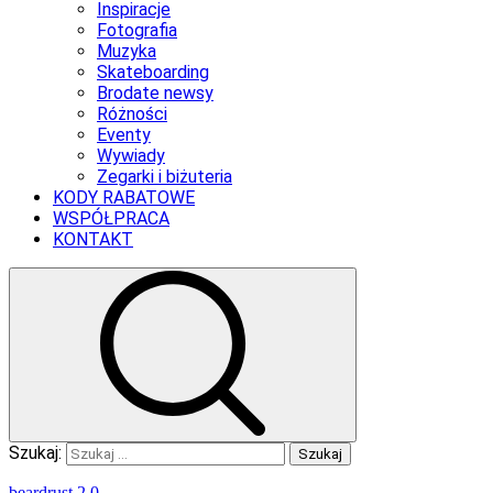
Inspiracje
Fotografia
Muzyka
Skateboarding
Brodate newsy
Różności
Eventy
Wywiady
Zegarki i biżuteria
KODY RABATOWE
WSPÓŁPRACA
KONTAKT
Szukaj:
beardrust 2.0