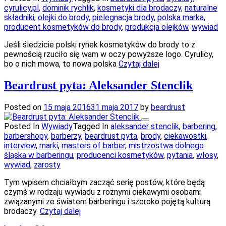
cyrulicy.pl
,
dominik rychlik
,
kosmetyki dla brodaczy
,
naturalne
składniki
,
olejki do brody
,
pielegnacja brody
,
polska marka
,
producent kosmetyków do brody
,
produkcja olejków
,
wywiad
Jeśli śledzicie polski rynek kosmetyków do brody to z
pewnością rzuciło się wam w oczy powyższe logo. Cyrulicy,
bo o nich mowa, to nowa polska
Czytaj dalej
Beardrust pyta: Aleksander Stenclik
Posted on
15 maja 2016
31 maja 2017
by
beardrust
Posted In
Wywiady
Tagged In
aleksander stenclik
,
barbering
,
barbershopy
,
barberzy
,
beardrust pyta
,
brody
,
ciekawostki
,
interview
,
marki
,
masters of barber
,
mistrzostwa dolnego
śląska w barberingu
,
producenci kosmetyków
,
pytania
,
włosy
,
wywiad
,
zarosty
Tym wpisem chciałbym zacząć serię postów, które będą
czymś w rodzaju wywiadu z rożnymi ciekawymi osobami
związanymi ze światem barberingu i szeroko pojętą kulturą
brodaczy.
Czytaj dalej