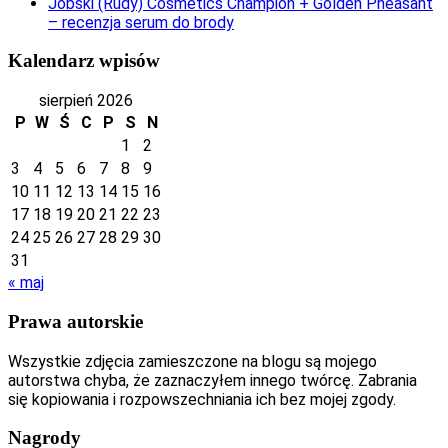
Jobski (Rudy) Cosmetics Champion + Golden Pheasant
– recenzja serum do brody
Kalendarz wpisów
sierpień 2026
P
W
Ś
C
P
S
N
1
2
3
4
5
6
7
8
9
10
11
12
13
14
15
16
17
18
19
20
21
22
23
24
25
26
27
28
29
30
31
« maj
Prawa autorskie
Wszystkie zdjęcia zamieszczone na blogu są mojego
autorstwa chyba, że zaznaczyłem innego twórcę. Zabrania
się kopiowania i rozpowszechniania ich bez mojej zgody.
Nagrody