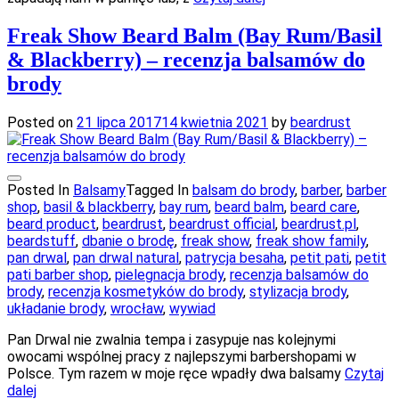
Freak Show Beard Balm (Bay Rum/Basil
& Blackberry) – recenzja balsamów do
brody
Posted on
21 lipca 2017
14 kwietnia 2021
by
beardrust
Posted In
Balsamy
Tagged In
balsam do brody
,
barber
,
barber
shop
,
basil & blackberry
,
bay rum
,
beard balm
,
beard care
,
beard product
,
beardrust
,
beardrust official
,
beardrust.pl
,
beardstuff
,
dbanie o brodę
,
freak show
,
freak show family
,
pan drwal
,
pan drwal natural
,
patrycja besaha
,
petit pati
,
petit
pati barber shop
,
pielegnacja brody
,
recenzja balsamów do
brody
,
recenzja kosmetyków do brody
,
stylizacja brody
,
układanie brody
,
wrocław
,
wywiad
Pan Drwal nie zwalnia tempa i zasypuje nas kolejnymi
owocami wspólnej pracy z najlepszymi barbershopami w
Polsce. Tym razem w moje ręce wpadły dwa balsamy
Czytaj
dalej