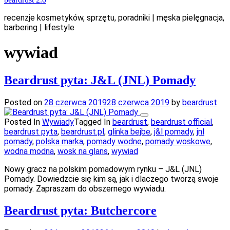
recenzje kosmetyków, sprzętu, poradniki | męska pielęgnacja,
barbering | lifestyle
wywiad
Beardrust pyta: J&L (JNL) Pomady
Posted on
28 czerwca 2019
28 czerwca 2019
by
beardrust
Posted In
Wywiady
Tagged In
beardrust
,
beardrust official
,
beardrust pyta
,
beardrust.pl
,
glinka bejbe
,
j&l pomady
,
jnl
pomady
,
polska marka
,
pomady wodne
,
pomady woskowe
,
wodna modna
,
wosk na glans
,
wywiad
Nowy gracz na polskim pomadowym rynku – J&L (JNL)
Pomady. Dowiedzcie się kim są, jak i dlaczego tworzą swoje
pomady. Zapraszam do obszernego wywiadu.
Beardrust pyta: Butchercore