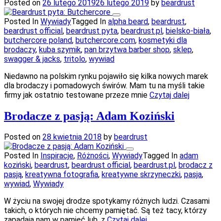
Posted on
26 lutego 2019
26 lutego 2019
by
beardrust
Posted In
Wywiady
Tagged In
alpha beard
,
beardrust
,
beardrust official
,
beardrust pyta
,
beardrust.pl
,
bielsko-biała
,
butchercore poland
,
butchercore.com
,
kosmetyki dla
brodaczy
,
kuba szymik
,
pan brzytwa barber shop
,
sklep
,
swagger & jacks
,
tritolo
,
wywiad
Niedawno na polskim rynku pojawiło się kilka nowych marek
dla brodaczy i pomadowych świrów. Mam tu na myśli takie
firmy jak ostatnio testowane przeze mnie
Czytaj dalej
Brodacze z pasją: Adam Koziński
Posted on
28 kwietnia 2018
by
beardrust
Posted In
Inspiracje
,
Różności
,
Wywiady
Tagged In
adam
koziński
,
beardrust
,
beardrust official
,
beardrust.pl
,
brodacz z
pasją
,
kreatywna fotografia
,
kreatywne skrzyneczki
,
pasja
,
wywiad
,
Wywiady
W życiu na swojej drodze spotykamy różnych ludzi. Czasami
takich, o których nie chcemy pamiętać. Są też tacy, którzy
zapadają nam w pamięć lub, z
Czytaj dalej