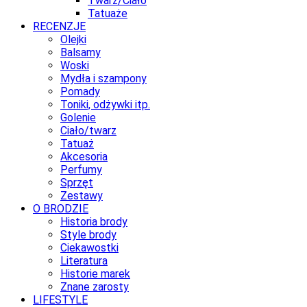
Twarz/Ciało
Tatuaże
RECENZJE
Olejki
Balsamy
Woski
Mydła i szampony
Pomady
Toniki, odżywki itp.
Golenie
Ciało/twarz
Tatuaż
Akcesoria
Perfumy
Sprzęt
Zestawy
O BRODZIE
Historia brody
Style brody
Ciekawostki
Literatura
Historie marek
Znane zarosty
LIFESTYLE