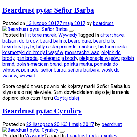
Beardrust pyta: Señor Barba
Posted on
13 lutego 2017
7 maja 2017
by
beardrust
Posted In
Historie marek
,
Wywiady
Tagged In
aftershave
,
balsam do brody
,
beard balms
,
beard care
,
beard oils
,
beardrust pyta
,
billy rocka pomade
,
cardone
,
historia marki
,
kosmetyki do brody i wąsów
,
moustache wax
,
olejek do
brody
,
pan broda
,
pielegnacja brody
,
pielęgnacja wąsów
,
polish
brand
,
polish-mexican brand
,
polska marka
,
pomada do
włosów
,
pomade
,
señor barba
,
señora barbara
,
wosk do
wąsów
,
wywiad
Spora część z was pewnie nie kojarzy marki Señor Barba lub
słyszała o niej niewiele. Sam dowiedziałem się o jej istnieniu
dopiero jakiś czas temu
Czytaj dalej
Beardrust pyta: Cyrulicy
Posted on
22 listopada 2016
31 maja 2017
by
beardrust
Posted In
Wywiady
Tagged In
beardrust pyta
,
cyrulicy
,