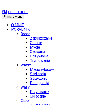
Skip to content
Primary Menu
O MNIE
PORADNIK
Broda
Zapuszczanie
Golenie
Mycie
Czesanie
Odżywianie
Trymowanie
Włosy
Mycie włosów
Stylizacja
Strzyżenie
Pielęgnacja
Wąsy
Przycinanie
Układanie
Ciało