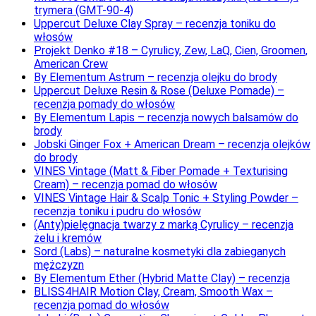
trymera (GMT-90-4)
Uppercut Deluxe Clay Spray – recenzja toniku do
włosów
Projekt Denko #18 – Cyrulicy, Zew, LaQ, Cien, Groomen,
American Crew
By Elementum Astrum – recenzja olejku do brody
Uppercut Deluxe Resin & Rose (Deluxe Pomade) –
recenzja pomady do włosów
By Elementum Lapis – recenzja nowych balsamów do
brody
Jobski Ginger Fox + American Dream – recenzja olejków
do brody
VINES Vintage (Matt & Fiber Pomade + Texturising
Cream) – recenzja pomad do włosów
VINES Vintage Hair & Scalp Tonic + Styling Powder –
recenzja toniku i pudru do włosów
(Anty)pielęgnacja twarzy z marką Cyrulicy – recenzja
żelu i kremów
Sord (Labs) – naturalne kosmetyki dla zabieganych
mężczyzn
By Elementum Ether (Hybrid Matte Clay) – recenzja
BLISS4HAIR Motion Clay, Cream, Smooth Wax –
recenzja pomad do włosów