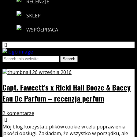
RECENZJE
SKLEP
WSPÓŁPRACA
Tags › kolendra
26 września 2016
Capt. Fawcett’s x Ricki Hall Booze & Baccy
Eau De Parfum – recenzja perfum
2 komentarze
Mój blog korzysta z plików cookie w celu poprawienia
jakości obsługi. Zakładam, że wszystko w porządku, ale